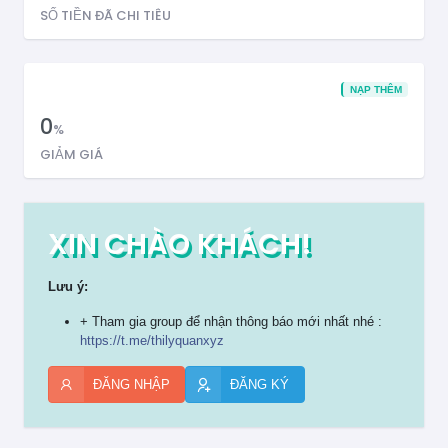
SỐ TIỀN ĐÃ CHI TIÊU
NẠP THÊM
0
%
GIẢM GIÁ
XIN CHÀO KHÁCH!
Lưu ý:
+ Tham gia group để nhận thông báo mới nhất nhé :
https://t.me/thilyquanxyz
ĐĂNG NHẬP
ĐĂNG KÝ