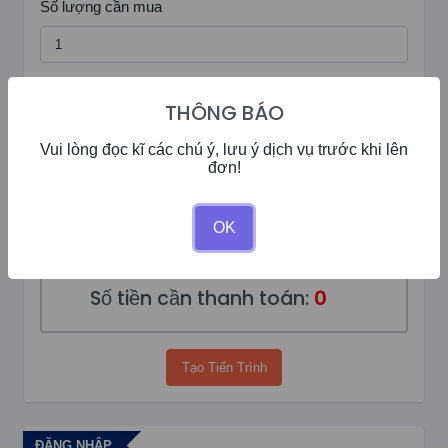
Số lượng cần mua
Ghi chú đơn hàng
THÔNG BÁO
Vui lòng đọc kĩ các chú ý, lưu ý dịch vụ trước khi lên
đơn!
OK
Số dư của bạn:
0đ
Giảm giá:
0%
Số tiền cần thanh toán:
0
Tạo Tiến Trình
ĐĂNG NHẬP