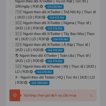
Người theo dõi X/Twitter | Trụ sở thật | Tức thì |
10K/ngày | R30 ❎
Giá 218.46đ
🇹🇷 Người theo dõi X/Twitter | Thổ Nhĩ Kỳ | Thực tế
| 1K/D | LD | R30 ❎
Giá 478.35đ
🇳🇬 Người theo dõi X/Twitter | Nigeria | Thực tế |
1K/D | LD | R30 ❎
Giá 478.35đ
🇪🇸 Người theo dõi X/Twitter | Tây Ban Nha | Thực
tế | 1K/D | LD | R30 ❎
Giá 478.35đ
🇸🇦 Người theo dõi X/Twitter | Ả Rập | Thực tế |
1K/D | LD | R30 ❎
Giá 478.35đ
🌎 Người theo dõi X/Twitter | Toàn cầu | Thực tế |
1K/D | LD | R30 ❎
Giá 478.35đ
🇺🇸 Người theo dõi X/Twitter | Mỹ | Thực tế | 1K/D |
LD | R30 ❎
Giá 478.35đ
X - Người theo dõi Twitter | HQ | Tức thì | 1K/D | LD
| R30 ❎
Giá 1054.62đ
Vui lòng chọn gói dịch vụ cần mua