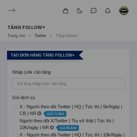
TĂNG FOLLOW+
Trang chủ
Twitter
Tăng follow+
TẠO ĐƠN HÀNG TĂNG FOLLOW+
Nhập Link cần tăng
Gói dịch vụ
X - Người theo dõi Twitter | HQ | Tức thì | 5k/Ngày |
CB | NR ❎
Giá 71.56đ
Người theo dõi X/Twitter | Trụ sở thật | Tức thì |
10K/ngày | NR ❎
Giá 86.63đ
X - Người theo dõi Twitter | HQ | Tức thì | 10k/Ngày |