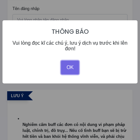
Tên đăng nhập
THÔNG BÁO
Mật khẩu
Đăng ký tài khoản
Vui lòng đọc kĩ các chú ý, lưu ý dịch vụ trước khi lên
đơn!
Đăng Nhập
OK
LƯU Ý
Nghiêm cấm buff các đơn có nội dung vi phạm pháp
luật, chính trị, đồ trụy... Nếu cố tình buff bạn sẽ bị trừ
hết tiền và ban khỏi hệ thống vĩnh viễn, và phải chịu