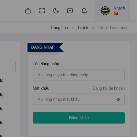
Khách
0đ
Trang chủ
Tiktok
Tiktok Livestream
ĐĂNG NHẬP
Tên đăng nhập
độ:
Mật khẩu
Đăng ký tài khoản
độ:
độ:
Đăng Nhập
độ:
độ: