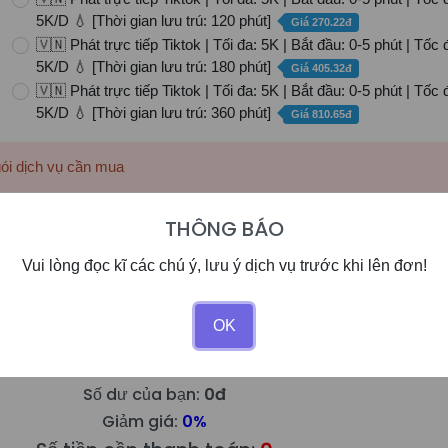
5K/D 💧 [Thời gian lưu trú: 120 phút]
Giá 270.22đ
🇻🇳 Phát trực tiếp Tiktok | Tối đa: 5K | Bắt đầu: 0-5 phút | Tốc 
5K/D 💧 [Thời gian lưu trú: 180 phút]
Giá 405.32đ
🇻🇳 Phát trực tiếp Tiktok | Tối đa: 5K | Bắt đầu: 0-5 phút | Tốc 
5K/D 💧 [Thời gian lưu trú: 360 phút]
Giá 810.65đ
gói dịch vụ cần mua
THÔNG BÁO
Vui lòng đọc kĩ các chú ý, lưu ý dịch vụ trước khi lên đơn!
OK
Số dư của bạn:
0đ
Giảm giá:
0%