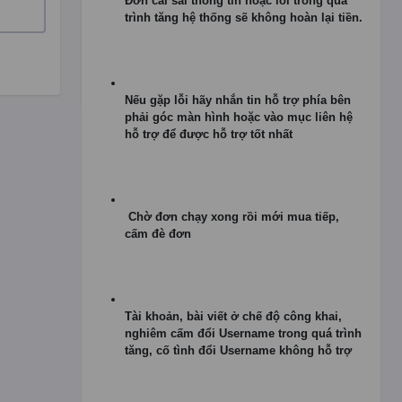
Đơn cài sai thông tin hoặc lỗi trong quá
trình tăng hệ thống sẽ không hoàn lại tiền.
Nếu gặp lỗi hãy nhắn tin hỗ trợ phía bên
phải góc màn hình hoặc vào mục liên hệ
hỗ trợ để được hỗ trợ tốt nhất
Chờ đơn chạy xong rồi mới mua tiếp,
cấm đè đơn
Tài khoản, bài viết ở chế độ công khai,
nghiêm cấm đổi Username trong quá trình
tăng, cố tình đổi Username không hỗ trợ