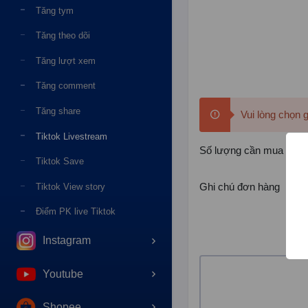
Tăng tym
Tăng theo dõi
Tăng lượt xem
Tăng comment
Tăng share
Vui lòng chọn 
Tiktok Livestream
Số lượng cần mua
Tiktok Save
Ghi chú đơn hàng
Tiktok View story
Điểm PK live Tiktok
Instagram
Youtube
Shopee