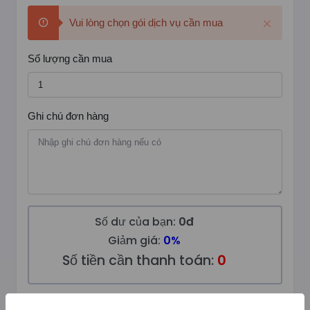
Vui lòng chọn gói dịch vụ cần mua
Số lượng cần mua
Ghi chú đơn hàng
Số dư của bạn:
0đ
Giảm giá:
0%
Số tiền cần thanh toán:
0
Tạo Tiến Trình