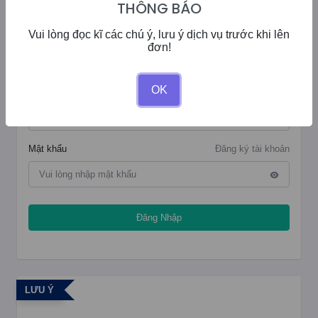
THÔNG BÁO
Vui lòng đọc kĩ các chú ý, lưu ý dịch vụ trước khi lên
đơn!
ĐĂNG NHẬP
OK
Tên đăng nhập
Mật khẩu
Đăng ký tài khoản
Đăng Nhập
LƯU Ý