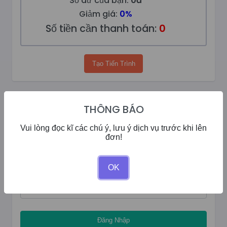
Số dư của bạn:
0đ
Giảm giá:
0%
Số tiền cần thanh toán:
0
Tạo Tiến Trình
ĐĂNG NHẬP
THÔNG BÁO
Vui lòng đọc kĩ các chú ý, lưu ý dịch vụ trước khi lên
Tên đăng nhập
đơn!
OK
Mật khẩu
Đăng ký tài khoản
Đăng Nhập