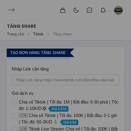
TĂNG SHARE
Trang chủ
Tiktok
Tăng share
TẠO ĐƠN HÀNG TĂNG SHARE
Nhập Link cần tăng
Gói dịch vụ
Chia sẻ Tiktok | Tối đa: 1M | Bắt đầu: 0-30 phút | Tốc
độ: 1-10K/D ❎
Giá 2.07đ
🇻🇳 Chia sẻ Tiktok | Tối đa: 100K | Bắt đầu: 0-1 giờ
| Tốc độ: 50-2K/D 💧
Giá 4.5đ
🇻🇳 Tiktok Live Stream Chia sẻ | Tối đa: 100K | Bắt