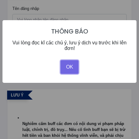
Tên đăng nhập
THÔNG BÁO
Mật khẩu
Đăng ký tài khoản
Vui lòng đọc kĩ các chú ý, lưu ý dịch vụ trước khi lên
đơn!
Đăng Nhập
OK
LƯU Ý
Nghiêm cấm buff các đơn có nội dung vi phạm pháp
luật, chính trị, đồ trụy... Nếu cố tình buff bạn sẽ bị trừ
hết tiền và ban khỏi hệ thống vĩnh viễn, và phải chịu