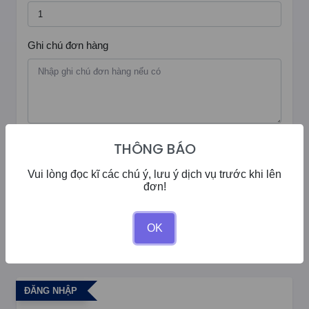
Ghi chú đơn hàng
THÔNG BÁO
Số dư của bạn:
0đ
Giảm giá:
0%
Vui lòng đọc kĩ các chú ý, lưu ý dịch vụ trước khi lên
Số tiền cần thanh toán:
0
đơn!
OK
Tạo Tiến Trình
ĐĂNG NHẬP