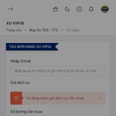
XU VIPIG
Trang chủ
Mua Xu TDS - TTC
Xu Vipig
TẠO ĐƠN HÀNG XU VIPIG
Nhập Gmail
Gói dịch vụ
Vui lòng chọn gói dịch vụ cần mua
Số lượng cần mua