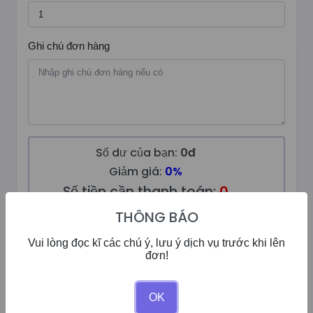
Ghi chú đơn hàng
Số dư của bạn:
0đ
Giảm giá:
0%
Số tiền cần thanh toán:
0
THÔNG BÁO
Tạo Tiến Trình
Vui lòng đọc kĩ các chú ý, lưu ý dịch vụ trước khi lên
đơn!
ĐĂNG NHẬP
OK