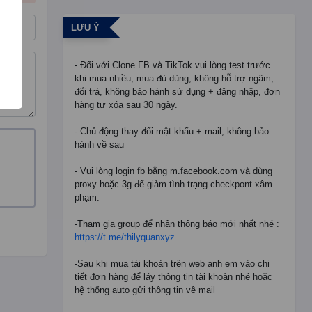
LƯU Ý
- Đối với Clone FB và TikTok vui lòng test trước
khi mua nhiều, mua đủ dùng, không hỗ trợ ngâm,
đổi trả, không bảo hành sử dụng + đăng nhập, đơn
hàng tự xóa sau 30 ngày.
- Chủ động thay đổi mật khẩu + mail, không bảo
hành về sau
- Vui lòng login fb bằng m.facebook.com và dùng
proxy hoặc 3g để giảm tình trạng checkpont xâm
phạm.
-Tham gia group để nhận thông báo mới nhất nhé :
https://t.me/thilyquanxyz
-Sau khi mua tài khoản trên web anh em vào chi
tiết đơn hàng để láy thông tin tài khoản nhé hoặc
hệ thống auto gửi thông tin về mail