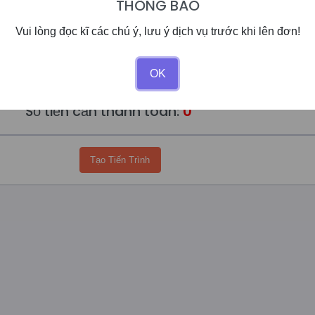
THÔNG BÁO
Vui lòng đọc kĩ các chú ý, lưu ý dịch vụ trước khi lên đơn!
Số dư của bạn:
0đ
OK
Giảm giá:
0%
Số tiền cần thanh toán:
0
Tạo Tiến Trình