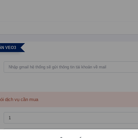
ẢN VEO3
gói dịch vụ cần mua