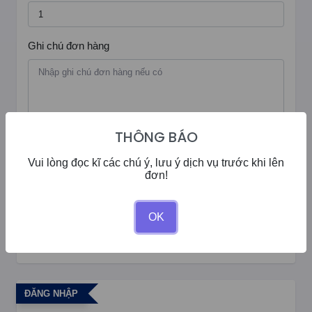
Ghi chú đơn hàng
THÔNG BÁO
Số dư của bạn:
0đ
Vui lòng đọc kĩ các chú ý, lưu ý dịch vụ trước khi lên
Giảm giá:
0%
đơn!
Số tiền cần thanh toán:
0
OK
Tạo Tiến Trình
ĐĂNG NHẬP