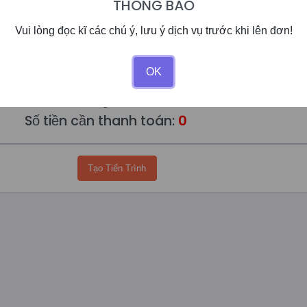
THÔNG BÁO
Vui lòng đọc kĩ các chú ý, lưu ý dịch vụ trước khi lên đơn!
OK
Số dư của bạn:
0đ
Giảm giá:
0%
Số tiền cần thanh toán:
0
Tạo Tiến Trình