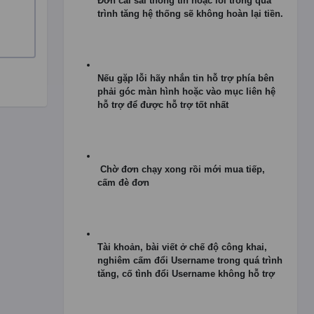
Đơn cài sai thông tin hoặc lỗi trong quá
trình tăng hệ thống sẽ không hoàn lại tiền.
Nếu gặp lỗi hãy nhắn tin hỗ trợ phía bên
phải góc màn hình hoặc vào mục liên hệ
hỗ trợ để được hỗ trợ tốt nhất
Chờ đơn chạy xong rồi mới mua tiếp,
cấm đè đơn
Tài khoản, bài viết ở chế độ công khai,
nghiêm cấm đổi Username trong quá trình
tăng, cố tình đổi Username không hỗ trợ