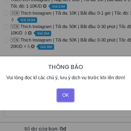
Tốc độ: 1-10K/D ❎
Giá 2.9đ
🇻🇳 Thích Instagram | Tối đa: 10K | Bắt đầu: 0-1 giờ | Tốc độ:
💧
Giá 10.5đ
🇻🇳 Thích Instagram | Tối đa: 50K | Bắt đầu: 0-30 phút | Tốc độ
10K/D 💧❎
Giá 15đ
🇻🇳 Thích Instagram | Tối đa: 50K | Bắt đầu: 0-30 phút | Tốc độ
20K/D ⚡💧❎
Giá 30đ
gói dịch vụ cần mua
THÔNG BÁO
Vui lòng đọc kĩ các chú ý, lưu ý dịch vụ trước khi lên đơn!
OK
Số dư của bạn:
0đ