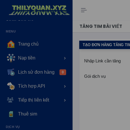
SỐ DƯ:
0Đ
GIẢM GIÁ:
0%
TĂNG TIM BÀI VIẾT
MENU
Trang chủ
TẠO ĐƠN HÀNG TĂNG TIM
Nạp tiền
Nhập Link cần tăng
Lịch sử đơn hàng
0
Gói dịch vụ
Tích hợp API
Tiếp thị liên kết
Thuê sim
DỊCH VỤ