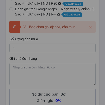
Sao ⭐ | 5K/ngày | ND | R30 ❎
Giá 21469.1đ
Đánh giá trên Google Maps + Nhận xét tùy chỉnh | 5
Sao ⭐ | 5K/ngày | ND | R∞ ❎
Giá 25047.2đ
Vui lòng chọn gói dịch vụ cần mua
Số lượng cần mua
Ghi chú đơn hàng
Số dư của bạn:
0đ
Giảm giá:
0%