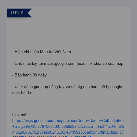
LƯU Ý
- Hiện chỉ nhận Map tại Việt Nam
- Link map lấy tại maps.google.com hoặc link chia sẽ của map
- Bảo hành 30 ngày
- User đánh giá map bằng tay và sài 4g nên hạn chế bị google
quét tối đa
Link mẫu
https://www.google.com/maps/place/Notre+Dame+Cathedral+of
+Saigon/@10.7797908,106.6968302,17z/data=!3m1!4b1!4m6!3
m5!1s0x31752f37e6d82451:0xe84f59936ced5b45!8m2!3d10.77