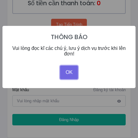
Số tiền cần thanh toán:
0
Tạo Tiến Trình
THÔNG BÁO
Vui lòng đọc kĩ các chú ý, lưu ý dịch vụ trước khi lên
ĐĂNG NHẬP
đơn!
Tên đăng nhập
OK
Mật khẩu
Đăng ký tài khoản
Đăng Nhập