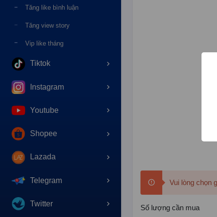
Tăng like bình luận
Tăng view story
Vip like tháng
Tiktok
Instagram
Youtube
Shopee
Lazada
Telegram
Vui lòng chọn 
Twitter
Số lượng cần mua