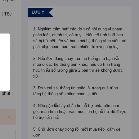
LƯU Ý
 | Tốc
1. Nghiêm cấm buff các đơn có nội dung vi phạm
pháp luật, chính trị, đồ trụy... Nếu cố tình buff bạn
sẽ bị trừ hết tiền và ban khỏi hệ thống vĩnh viễn, và
 phút |
phải chịu hoàn toàn trách nhiệm trước pháp luật.
 phút |
2. Nếu đơn đang chạy trên hệ thống mà bạn vẫn
mua ở các hệ thống bên khác, nếu có tình trạng
hụt, thiếu số lượng giữa 2 bên thì sẽ không được
xử lí.
 phút |
3. Đơn cài sai thông tin hoặc lỗi trong quá trình
 phút |
tăng hệ thống sẽ không hoàn lại tiền.
4. Nếu gặp lỗi hãy nhắn tin hỗ trợ phía bên phải
góc màn hình hoặc vào mục liên hệ hỗ trợ để được
hỗ trợ tốt nhất
5. Chờ đơn chạy xong rồi mới mua tiếp, cấm đè
đơn