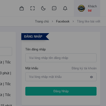
Khách
0đ
Trang chủ
Facebook
Tăng like bài viết
ĐĂNG NHẬP
Tên đăng nhập
út | Tốc
Mật khẩu
Đăng ký tài khoản
0 phút |
út | Tốc
Đăng Nhập
út | Tốc
-15 phút