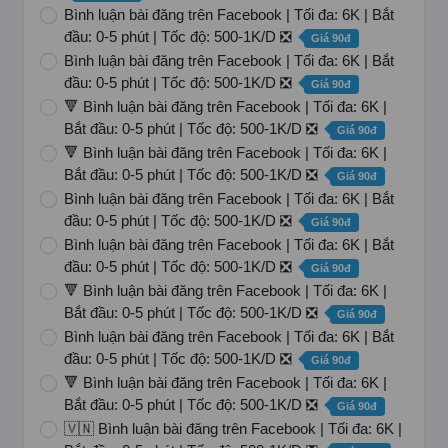
Bình luận bài đăng trên Facebook | Tối đa: 6K | Bắt
đầu: 0-5 phút | Tốc độ: 500-1K/D ❎
Giá 90đ
Bình luận bài đăng trên Facebook | Tối đa: 6K | Bắt
đầu: 0-5 phút | Tốc độ: 500-1K/D ❎
Giá 90đ
🔻 Bình luận bài đăng trên Facebook | Tối đa: 6K |
Bắt đầu: 0-5 phút | Tốc độ: 500-1K/D ❎
Giá 90đ
🔻 Bình luận bài đăng trên Facebook | Tối đa: 6K |
Bắt đầu: 0-5 phút | Tốc độ: 500-1K/D ❎
Giá 90đ
Bình luận bài đăng trên Facebook | Tối đa: 6K | Bắt
đầu: 0-5 phút | Tốc độ: 500-1K/D ❎
Giá 90đ
Bình luận bài đăng trên Facebook | Tối đa: 6K | Bắt
đầu: 0-5 phút | Tốc độ: 500-1K/D ❎
Giá 90đ
🔻 Bình luận bài đăng trên Facebook | Tối đa: 6K |
Bắt đầu: 0-5 phút | Tốc độ: 500-1K/D ❎
Giá 90đ
Bình luận bài đăng trên Facebook | Tối đa: 6K | Bắt
đầu: 0-5 phút | Tốc độ: 500-1K/D ❎
Giá 90đ
🔻 Bình luận bài đăng trên Facebook | Tối đa: 6K |
Bắt đầu: 0-5 phút | Tốc độ: 500-1K/D ❎
Giá 90đ
🇻🇳 Bình luận bài đăng trên Facebook | Tối đa: 6K |