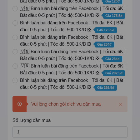
Bắt đầu: 0-5 phút | Tốc độ: 500-1K/D ❎
Giá 120đ
🇻🇳 Bình luận bài đăng trên Facebook | Tối đa: 6K |
Bắt đầu: 0-5 phút | Tốc độ: 500-1K/D ❎
Giá 175.5đ
Bình luận bài đăng trên Facebook | Tối đa: 6K | Bắt
đầu: 0-5 phút | Tốc độ: 500-1K/D ❎
Giá 175.5đ
Bình luận bài đăng trên Facebook | Tối đa: 6K | Bắt
đầu: 0-5 phút | Tốc độ: 500-1K/D ❎
Giá 234đ
🇻🇳 Bình luận bài đăng trên Facebook | Tối đa: 6K |
Bắt đầu: 0-5 phút | Tốc độ: 500-1K/D ❎
Giá 234đ
🇻🇳 Bình luận bài đăng trên Facebook | Tối đa: 6K |
Bắt đầu: 0-5 phút | Tốc độ: 500-1K/D ❎
Giá 292.5đ
Bình luận bài đăng trên Facebook | Tối đa: 6K | Bắt
đầu: 0-5 phút | Tốc độ: 500-1K/D ❎
Giá 292.5đ
Vui lòng chọn gói dịch vụ cần mua
Số lượng cần mua